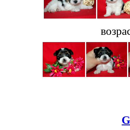
возрас
G