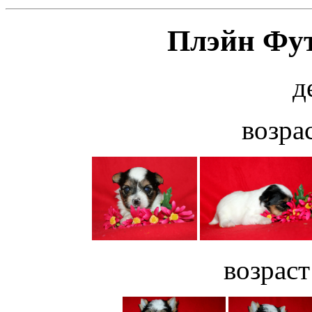
Плэйн Фут
д
возрас
возраст