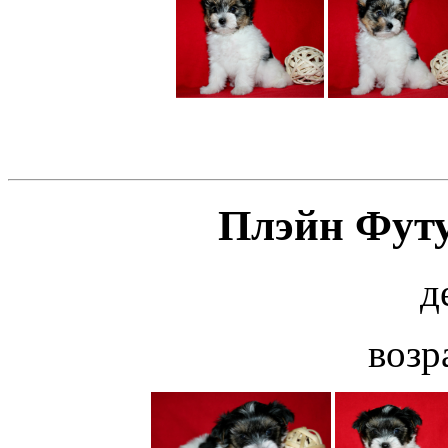
Плэйн Футу
д
возр