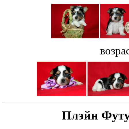
возрас
Плэйн Футу