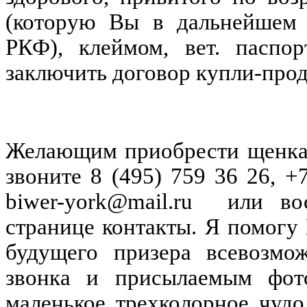
(которую Вы в дальнейшем 
РКФ), клеймом, вет. пасп
заключить договор купли-про
Желающим приобрести щенка 
звоните 8 (495) 759 36 26, +
biwer-york@mаil.ru
или во
странице контакты.
Я помогу
будущего призера всевозмо
звонка и присылаемым фот
маленькое трехколорное чудо