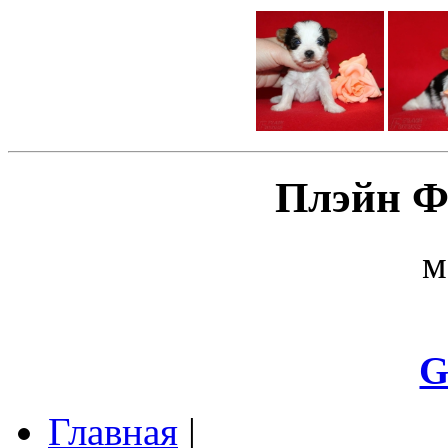
Плэйн Ф
м
G
Главная
|