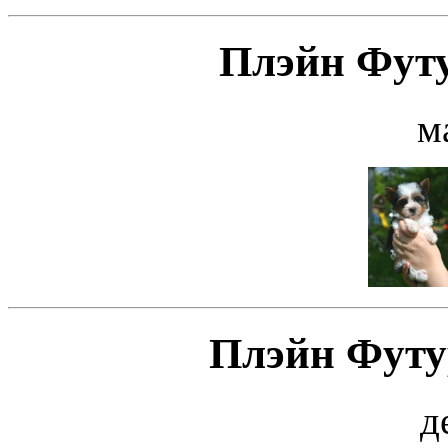
Плэйн Футу
м
Плэйн Футу
д