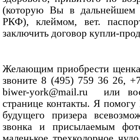
(которую Вы в дальнейшем 
РКФ), клеймом, вет. пасп
заключить договор купли-про
Желающим приобрести щенка 
звоните 8 (495) 759 36 26, +
biwer-york@mаil.ru
или во
странице контакты.
Я помогу
будущего призера всевозмо
звонка и присылаемым фот
маленькое трехколорное чудо